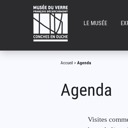
Aller
au
contenu
LE MUSÉE
EX
principal
Navigatio
principal
Fil
Accueil
Agenda
d'Ariane
Agenda
Visites comme