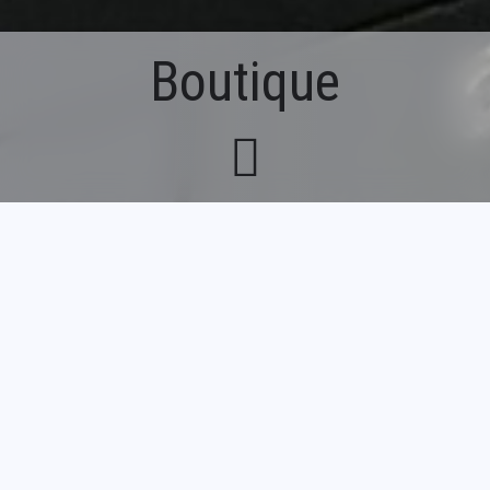
Boutique
Fil
Accueil
Boutique
d'Ariane
La boutique du musée propose à la vente
des ouvrages sur le verre et les différents
catalogues d'exposition édités par le
musée.