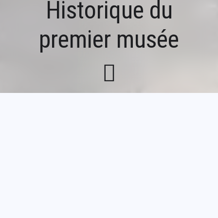
Historique du
premier musée
Fil
Accueil
Le musée
Historique du premier musée
d'Ariane
Au début des années 1990, la Ville de
Conches engageait une politique
culturelle qui allait progressivement
accorder une place plus importante aux