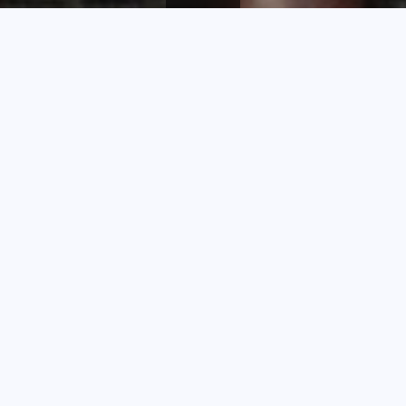
Fil
Accueil
Expositions
Le chantier du musée
d'Ariane
Le chantier du
musée
Christian Siloé
Terminée