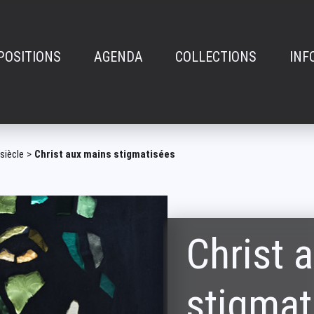
POSITIONS
AGENDA
COLLECTIONS
INF
n
e
 siècle
Christ aux mains stigmatisées
Christ 
stigmat