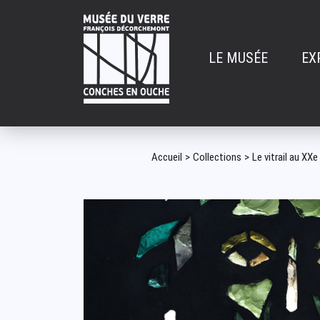
Aller
au
contenu
LE MUSÉE
EX
principal
Navigatio
principal
Fil
Accueil
Collections
Le vitrail au XXe
d'Ariane