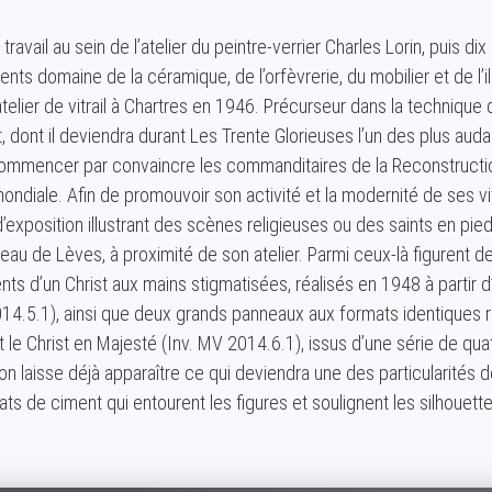
ravail au sein de l’atelier du peintre-verrier Charles Lorin, puis di
ents domaine de la céramique, de l’orfèvrerie, du mobilier et de l’ill
lier de vitrail à Chartres en 1946. Précurseur dans la technique du
t, dont il deviendra durant Les Trente Glorieuses l’un des plus aud
 commencer par convaincre les commanditaires de la Reconstructi
ndiale. Afin de promouvoir son activité et la modernité de ses vit
exposition illustrant des scènes religieuses ou des saints en pied
u de Lèves, à proximité de son atelier. Parmi ceux-là figurent 
nts d’un Christ aux mains stigmatisées, réalisés en 1948 à partir
014.5.1), ainsi que deux grands panneaux aux formats identiques
t le Christ en Majesté (Inv. MV 2014.6.1), issus d’une série de qua
n laisse déjà apparaître ce qui deviendra une des particularités de
ats de ciment qui entourent les figures et soulignent les silhouette