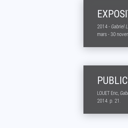
EXPOSI
2014 -
Gabriel L
mars - 30 nove
PUBLIC
LOUET Eric,
Gabr
2014. p. 21.