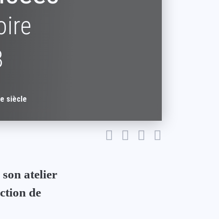
oire
8
Xe siècle
son atelier
ction de