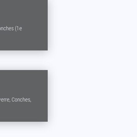
onches (1e
verre, Conches,