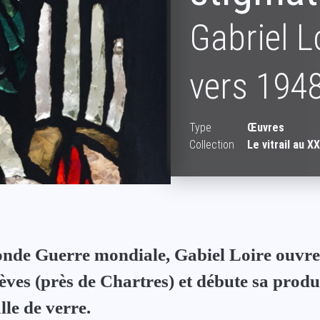
Gabriel L
vers 194
Type
Œuvres
Collection
Le vitrail au X
onde Guerre mondiale, Gabiel Loire ouvre 
Lèves (près de Chartres) et débute sa produ
lle de verre.