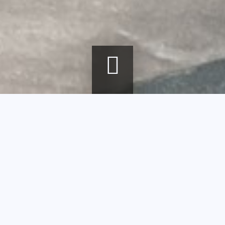
Fil
Accueil
Agenda
Techniques de vitrail, par SAG Vitrail et atelier participatif
d'Ariane
Techniques de