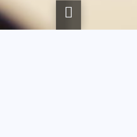
Fil
Accueil
Agenda
Techniques de la peinture sur verre par Amandine Steck
d'Ariane
Techniques de
la peinture sur
verre par