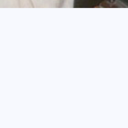
e filé au chalumeau par Francis Lefèvre
 verre
umeau
Lefèvre