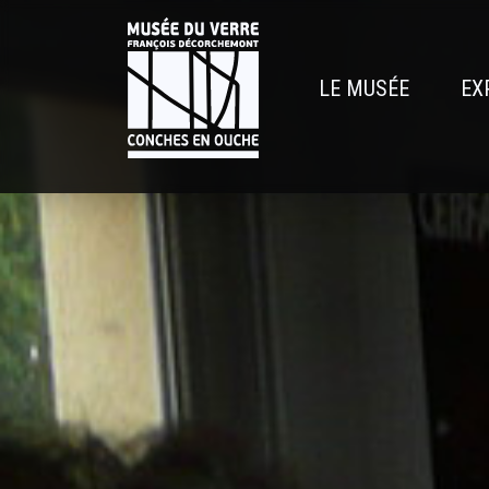
Aller
au
contenu
LE MUSÉE
EX
principal
Navigatio
principal