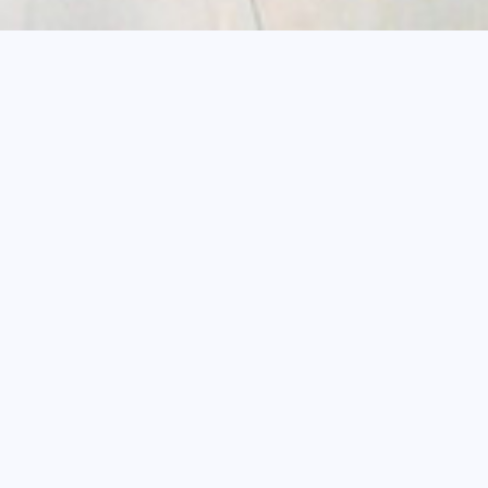
Fil
Accueil
Agenda
Technique du verr
d'Ariane
Technique du
filé au chal
par Francis 
Démonstration