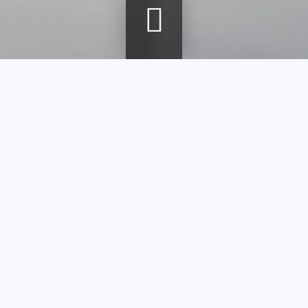
Fil
Accueil
Agenda
Les vases en verre japonisants de François-Eugène
Rousseau
d'Ariane
Les vases en
verre
japonisants de