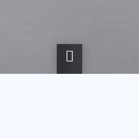
Fil
Accueil
Agenda
La manufacture Schneider
d'Ariane
La