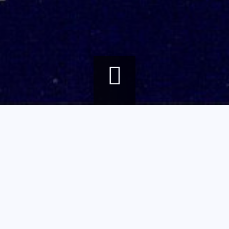
Fil
Accueil
Agenda
Henri Guérin, peintre verrier, Film documentaire
d'Ariane
Henri Guérin,