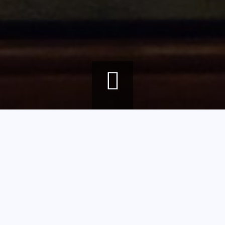
Fil
Accueil
Agenda
Création d'un photophore par Bertille Hurard
d'Ariane
Création d'un