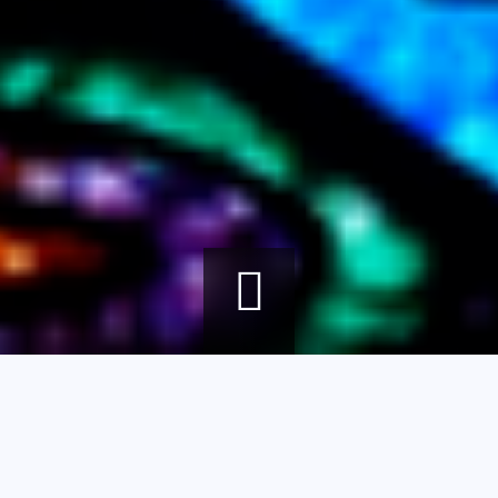
Fil
Accueil
Agenda
Circuit Décorchemont
d'Ariane