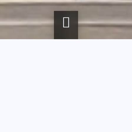
Fil
Accueil
Agenda
Brigitte Sillard - Artiste et artisan
d'Ariane
Brigitte Sillard
- Artiste et
artisan