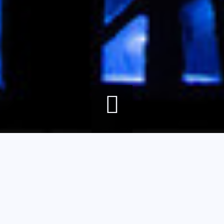
Fil
Accueil
Agenda
Ateliers Loire : 100 ans de passion du vitrail
d'Ariane