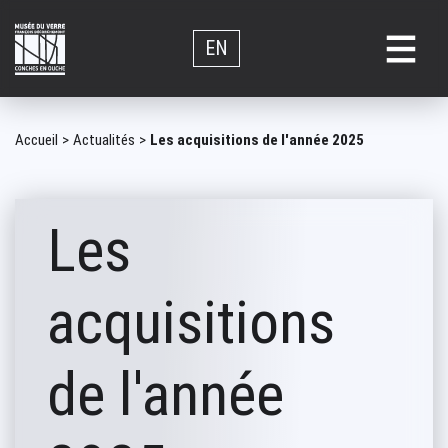
Aller
au
EN
contenu
principal
Fil
Accueil
Actualités
Les acquisitions de l'année 2025
d'Ariane
Les
acquisitions
de l'année