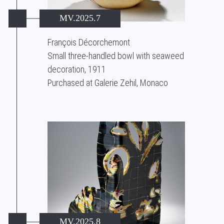
MV.2025.7
François Décorchemont
Small three-handled bowl with seaweed
decoration, 1911
Purchased at Galerie Zehil, Monaco
MV.2025.8