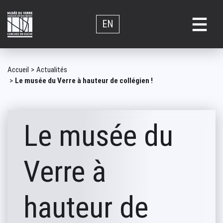
Aller
au
EN
contenu
principal
Fil
Accueil
Actualités
Le musée du Verre à hauteur de collégien !
d'Ariane
Le musée du
Verre à
hauteur de