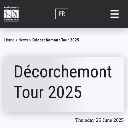
Skip
to
FR
main
content
Breadcrumb
Home
News
Décorchemont Tour 2025
Décorchemont
Tour 2025
Thursday 26 June 2025